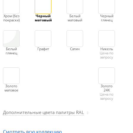
Хром (без
Черный
Белый
Черный
покраски)
матовый
матовый
глянец
Белый
Графит
Сатин
Никель
глянец
Цена по
запросу
Золото
Золото
матовое
24K
Цена по
запросу
Дополнительные цвета палитры RAL
Смотреть всю коллекцию