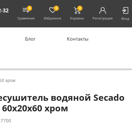
0
0
0
2-32
Сравнение
Избранное
Корзина
Регистрация
Вход
Блог
Контакты
60 хром
есушитель водяной Secado
 60x20x60 хром
47700