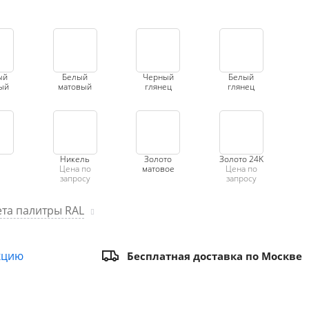
ый
Белый
Черный
Белый
ый
матовый
глянец
глянец
Никель
Золото
Золото 24K
Цена по
матовое
Цена по
запросу
запросу
та палитры RAL
кцию
Бесплатная доставка по Москве