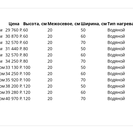
Цена
Высота, см
Межосевое, см
Ширина, см
Тип нагрев
ом
29 760 Р.
60
20
50
Водяной
ом
30 870 Р.
60
20
60
Водяной
ом
32 570 Р.
60
20
70
Водяной
ом
31 440 Р.
80
20
50
Водяной
ом
32 570 Р.
80
20
60
Водяной
ом
34 250 Р.
80
20
70
Водяной
ром
33 130 Р.
100
20
50
Водяной
ром
34 250 Р.
100
20
60
Водяной
ром
35 920 Р.
100
20
70
Водяной
ром
38 200 Р.
120
20
50
Водяной
ром
39 280 Р.
120
20
60
Водяной
ром
40 970 Р.
120
20
70
Водяной