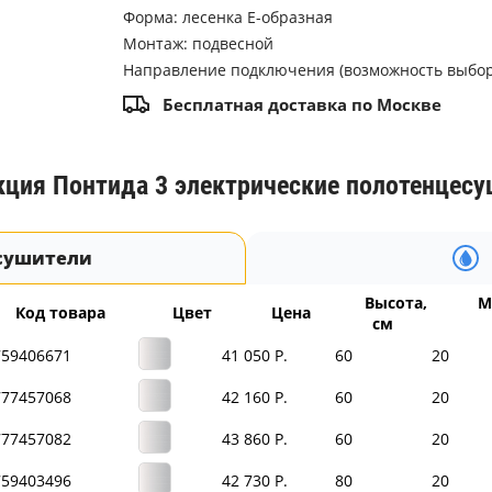
Форма: лесенка E-образная
Монтаж: подвесной
Направление подключения (возможность выбора)
Бесплатная доставка по Москве
кция Понтида 3
электрические полотенцесу
сушители
Высота,
М
Код товара
Цвет
Цена
см
759406671
41 050 Р.
60
20
777457068
42 160 Р.
60
20
777457082
43 860 Р.
60
20
759403496
42 730 Р.
80
20