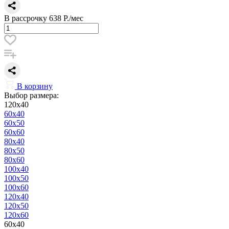
В рассрочку
638 Р./мес
В корзину
Выбор размера:
120x40
60x40
60x50
60x60
80x40
80x50
80x60
100x40
100x50
100x60
120x40
120x50
120x60
60x40