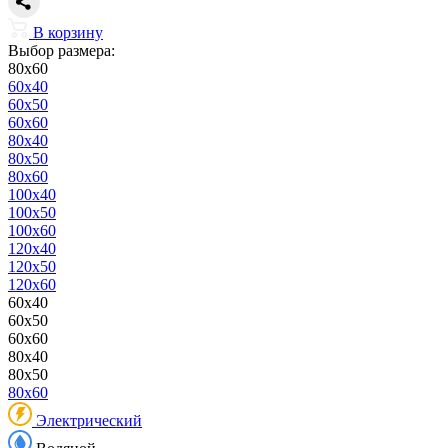
В корзину
Выбор размера:
80x60
60x40
60x50
60x60
80x40
80x50
80x60
100x40
100x50
100x60
120x40
120x50
120x60
60x40
60x50
60x60
80x40
80x50
80x60
Электрический