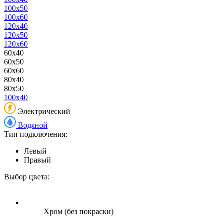
100x50
100x60
120x40
120x50
120x60
60x40
60x50
60x60
80x40
80x50
100x40
Электрический
Водяной
Тип подключения:
Левый
Правый
Выбор цвета:
Хром (без покраски)