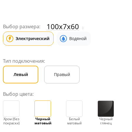
100x7x60
Выбор размера:
Электрический
Водяной
Тип подключения:
Левый
Правый
Выбор цвета:
Хром (без
Черный
Белый
Черный
покраски)
матовый
матовый
глянец