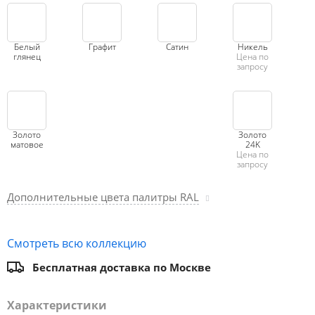
Белый
Графит
Сатин
Никель
глянец
Цена по
запросу
Золото
Золото
матовое
24K
Цена по
запросу
Дополнительные цвета палитры RAL
Смотреть всю коллекцию
Бесплатная доставка по Москве
Характеристики