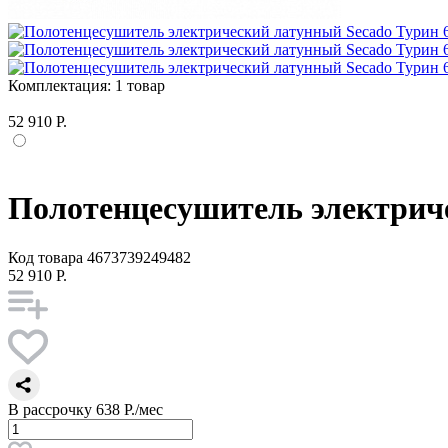
Комплектация:
1 товар
52 910 Р.
Полотенцесушитель электриче
Код товара
4673739249482
52 910 Р.
В рассрочку
638 Р./мес