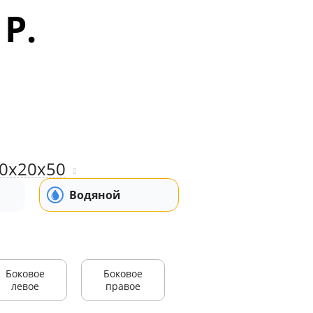
 Р.
0x20x50
Водяной
Боковое
Боковое
левое
правое