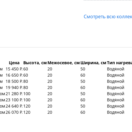
Смотреть всю колле
Цена
Высота, см
Межосевое, см
Ширина, см
Тип нагрев
ом
15 450 Р.
60
20
50
Водяной
ом
16 650 Р.
60
20
60
Водяной
ом
18 500 Р.
80
20
50
Водяной
ом
19 940 Р.
80
20
60
Водяной
ром
21 280 Р.
100
20
50
Водяной
ром
23 100 Р.
100
20
60
Водяной
ром
24 640 Р.
120
20
50
Водяной
ром
26 070 Р.
120
20
60
Водяной