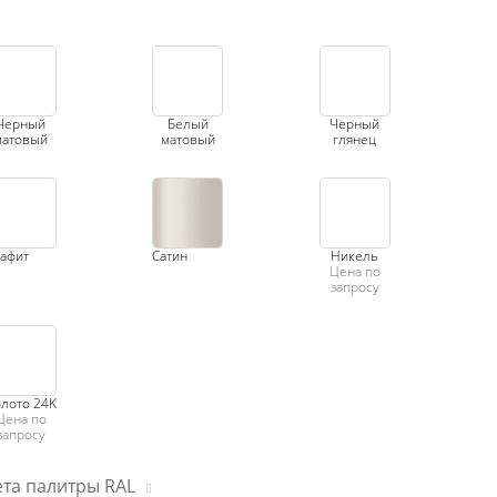
Черный
Белый
Черный
матовый
матовый
глянец
афит
Сатин
Никель
Цена по
запросу
лото 24K
Цена по
запросу
та палитры RAL