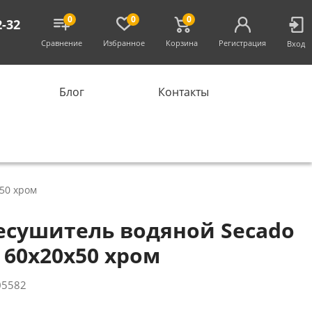
0
0
0
2-32
Сравнение
Избранное
Корзина
Регистрация
Вход
Блог
Контакты
50 хром
есушитель водяной Secado
 60x20x50 хром
05582