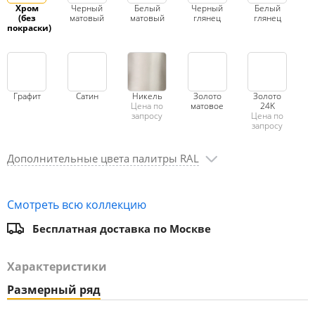
Хром
Черный
Белый
Черный
Белый
(без
матовый
матовый
глянец
глянец
покраски)
Графит
Сатин
Никель
Золото
Золото
Цена по
матовое
24K
запросу
Цена по
запросу
Дополнительные цвета палитры RAL
Смотреть всю коллекцию
Бесплатная доставка по Москве
Характеристики
Размерный ряд