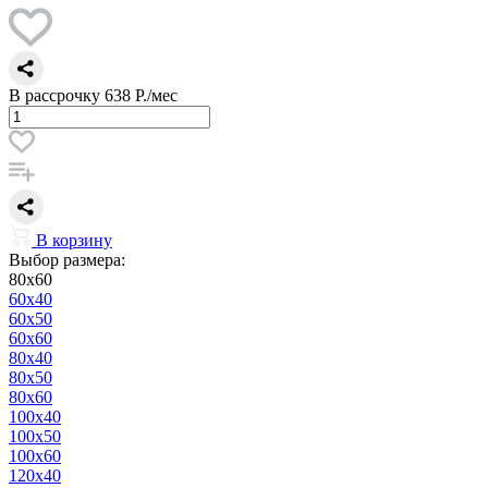
В рассрочку
638 Р./мес
В корзину
Выбор размера:
80x60
60x40
60x50
60x60
80x40
80x50
80x60
100x40
100x50
100x60
120x40