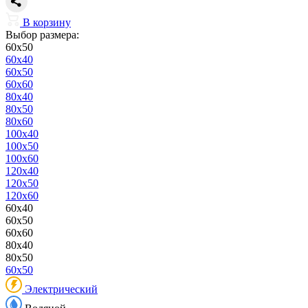
В корзину
Выбор размера:
60x50
60x40
60x50
60x60
80x40
80x50
80x60
100x40
100x50
100x60
120x40
120x50
120x60
60x40
60x50
60x60
80x40
80x50
60x50
Электрический