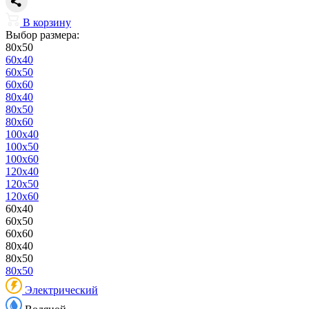
В корзину
Выбор размера:
80x50
60x40
60x50
60x60
80x40
80x50
80x60
100x40
100x50
100x60
120x40
120x50
120x60
60x40
60x50
60x60
80x40
80x50
80x50
Электрический