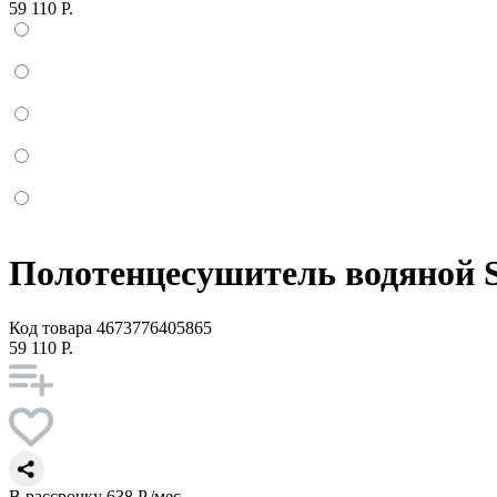
59 110 Р.
Полотенцесушитель водяной S
Код товара
4673776405865
59 110 Р.
В рассрочку
638 Р./мес