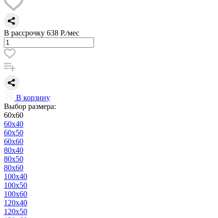
В рассрочку
638 Р./мес
В корзину
Выбор размера:
60x60
60x40
60x50
60x60
80x40
80x50
80x60
100x40
100x50
100x60
120x40
120x50