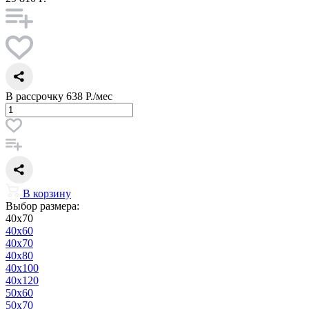
В рассрочку
638 Р./мес
В корзину
Выбор размера:
40x70
40x60
40x70
40x80
40x100
40x120
50x60
50x70