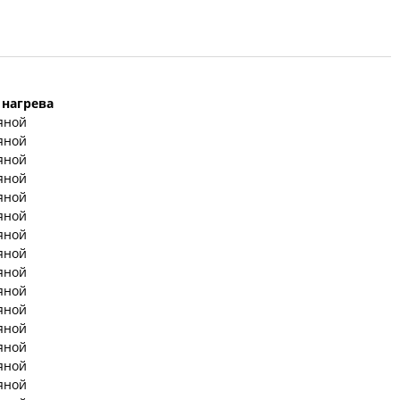
 нагрева
яной
яной
яной
яной
яной
яной
яной
яной
яной
яной
яной
яной
яной
яной
яной