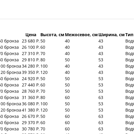
Цена
Высота, см
Межосевое, см
Ширина, см
Тип
50 бронза
23 680 Р.
50
40
43
Вод
60 бронза
26 100 Р.
60
40
43
Вод
70 бронза
27 310 Р.
70
40
43
Вод
80 бронза
29 810 Р.
80
50
53
Вод
100 бронза
34 280 Р.
100
40
43
Вод
120 бронза
39 350 Р.
120
40
43
Вод
50 бронза
24 920 Р.
50
50
53
Вод
60 бронза
27 440 Р.
60
50
53
Вод
70 бронза
28 760 Р.
70
50
53
Вод
80 бронза
31 360 Р.
80
60
63
Вод
100 бронза
36 080 Р.
100
50
53
Вод
120 бронза
41 380 Р.
120
50
53
Вод
50 бронза
26 670 Р.
50
60
63
Вод
60 бронза
29 370 Р.
60
60
63
Вод
70 бронза
30 780 Р.
70
60
63
Вод