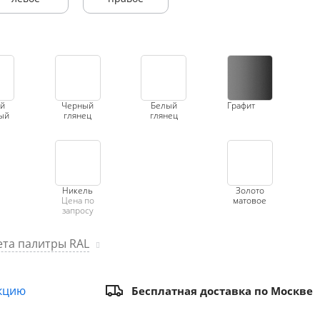
й
Черный
Белый
Графит
ый
глянец
глянец
Никель
Золото
Цена по
матовое
запросу
та палитры RAL
кцию
Бесплатная доставка по Москве