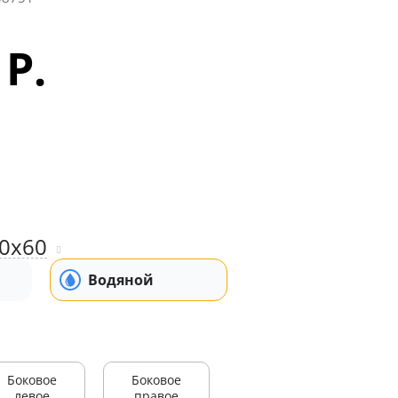
 Р.
0x60
Водяной
Боковое
Боковое
левое
правое