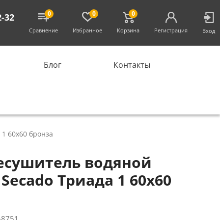
0
0
0
2-32
Сравнение
Избранное
Корзина
Регистрация
Вход
Блог
Контакты
1 60x60 бронза
есушитель водяной
Secado Триада 1 60x60
58751