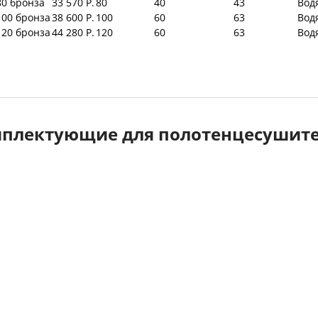
80 бронза
33 570 Р.
80
40
43
Вод
100 бронза
38 600 Р.
100
60
63
Вод
120 бронза
44 280 Р.
120
60
63
Вод
плектующие для полотенцесушит