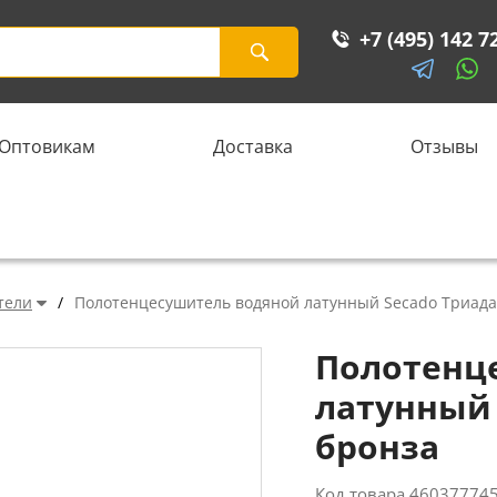
+7 (495) 142 7
Оптовикам
Доставка
Отзывы
тели
/
Полотенцесушитель водяной латунный Secado Триада 
Полотенц
латунный 
бронза
Код товара
46037774