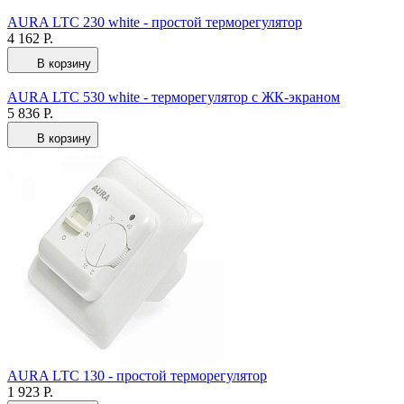
AURA LTC 230 white - простой терморегулятор
4 162 Р.
В корзину
AURA LTC 530 white - терморегулятор с ЖК-экраном
5 836 Р.
В корзину
AURA LTC 130 - простой терморегулятор
1 923 Р.