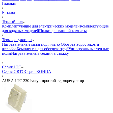
Главная
/
Каталог
/
Теплый пол
Комплектующие для электрических моделей
Комплектующие
для водяных моделей
Полки для ванной комнаты
/
Терморегуляторы
Нагревательные маты под плитку
Обогрев водостоков и
желобов
Комплекты для обогрева труб
Универсальные теплые
полы
Нагревательные секции в стяжку
...
/
Серия LTC
Серия ORTO
Серия RONDA
/
AURA LTC 230 ivory - простой терморегулятор